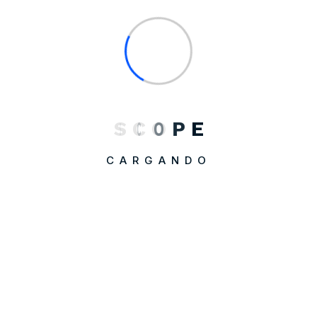
Conversermos sobre cómo
potenciar
tu negocio
S
C
O
P
E
Creamos Estrategias Efectivas y Optimizamos en base
al Growth Hacking
CARGANDO
Escríbenos
Partners