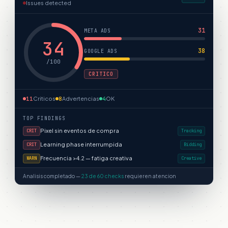
Issues detected
31
META ADS
34
38
GOOGLE ADS
/100
CRITICO
11
Criticos
8
Advertencias
4
OK
TOP FINDINGS
Pixel sin eventos de compra
CRIT
Tracking
Learning phase interrumpida
CRIT
Bidding
Frecuencia >4.2 — fatiga creativa
WARN
Creative
Analisis completado —
23 de 60 checks
requieren atencion