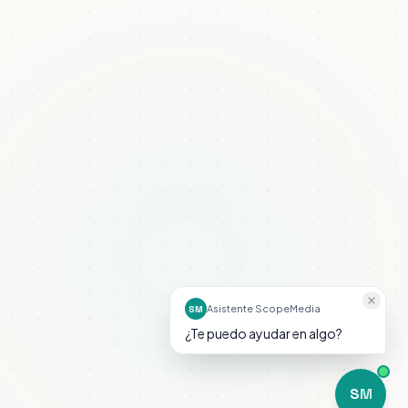
Asistente ScopeMedia
SM
¿Te puedo ayudar en algo?
S
M