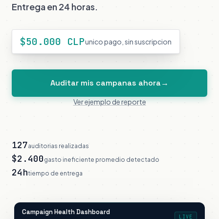
Entrega en 24 horas.
$50.000 CLP
unico pago, sin suscripcion
Auditar mis campanas ahora
→
Ver ejemplo de reporte
127
auditorias realizadas
$2.400
gasto ineficiente promedio detectado
24h
tiempo de entrega
Campaign Health Dashboard
LIVE